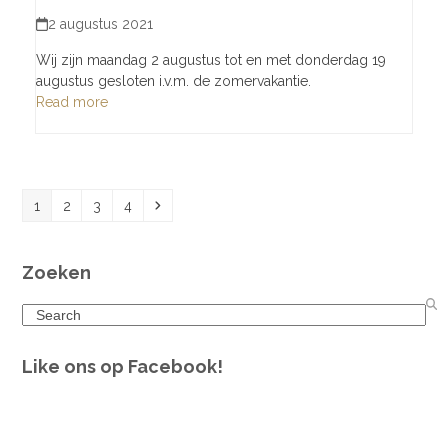
2 augustus 2021
Wij zijn maandag 2 augustus tot en met donderdag 19
augustus gesloten i.v.m. de zomervakantie.
Read more
Page
Page
Page
Page
Next
1
2
3
4
Zoeken
Search
Like ons op Facebook!